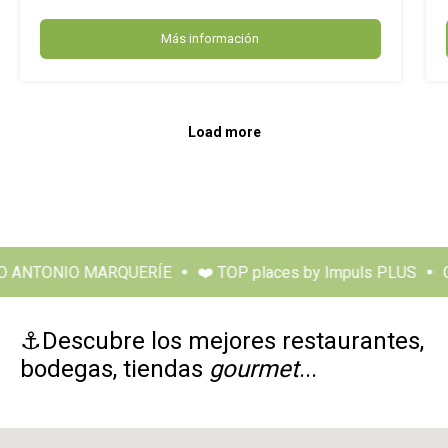
Más información
Load more
 ANTONIO MARQUERÍE
❤️ TOP places by Impuls PLUS
CL
⚓Descubre los mejores restaurantes,
bodegas, tiendas
gourmet
...