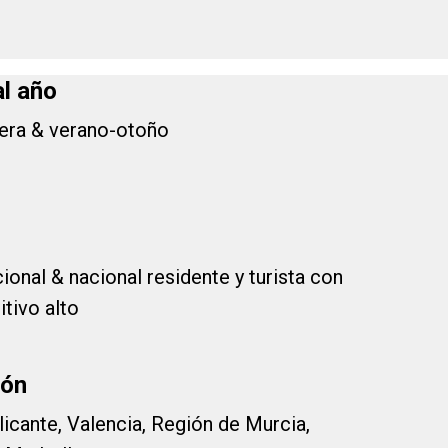
al año
vera & verano-otoño
ional & nacional residente y turista con
itivo alto
ión
licante, Valencia, Región de Murcia,