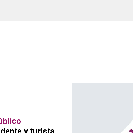
úblico
dente y turista