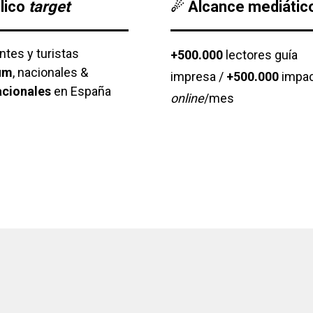
lico
target
☄
Alcance mediátic
ntes y turistas
+500.000
lectores guía
um
, nacionales &
impresa /
+500.000
impa
acionales
en España
online
/mes