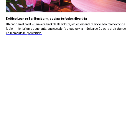
Exótico Lounge Bar Benidorm, cocina de fusión divertida
Ubicado en el hotel Primavera Park de Benidorm, recientemente remodelado, ofrece cocina
fusión, interiorismo sugerente, una coctelería creativa y la música de DJ para disfrutar de
un momento muy divertido.