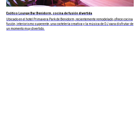
Exótico Lounge Bar Benidorm, cocina de fusión divertida
Ubicado en el hotel Primavera Park de Benidorm, recientemente remodelado, ofrece cocina
fusión, interiorismo sugerente, una coctelería creativa y la música de DJ para disfrutar de
un momento muy divertido.