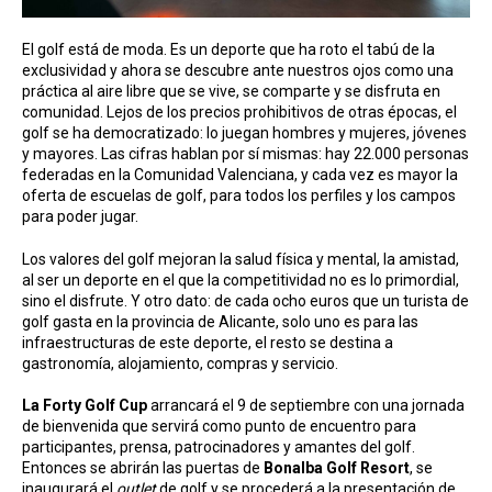
El golf está de moda. Es un deporte que ha roto el tabú de la
exclusividad y ahora se descubre ante nuestros ojos como una
práctica al aire libre que se vive, se comparte y se disfruta en
comunidad. Lejos de los precios prohibitivos de otras épocas, el
golf se ha democratizado: lo juegan hombres y mujeres, jóvenes
y mayores. Las cifras hablan por sí mismas: hay 22.000 personas
federadas en la Comunidad Valenciana, y cada vez es mayor la
oferta de escuelas de golf, para todos los perfiles y los campos
para poder jugar.
Los valores del golf mejoran la salud física y mental, la amistad,
al ser un deporte en el que la competitividad no es lo primordial,
sino el disfrute. Y otro dato: de cada ocho euros que un turista de
golf gasta en la provincia de Alicante, solo uno es para las
infraestructuras de este deporte, el resto se destina a
gastronomía, alojamiento, compras y servicio.
La Forty Golf Cup
arrancará el 9 de septiembre con una jornada
de bienvenida que servirá como punto de encuentro para
participantes, prensa, patrocinadores y amantes del golf.
Entonces se abrirán las puertas de
Bonalba Golf Resort
, se
inaugurará el
outlet
de golf y se procederá a la presentación de