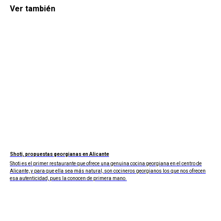
Ver también
Shoti, propuestas georgianas en Alicante
Shoti es el primer restaurante que ofrece una genuina cocina georgiana en el centro de
Alicante, y para que ella sea más natural, son cocineros georgianos los que nos ofrecen
esa autenticidad, pues la conocen de primera mano.