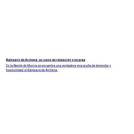
Balneario de Archena: un oasis de relajación y recarga
En la Región de Murcia se encuentra una verdadera joya oculta de bienestar y
tranquilidad: el Balneario de Archena.