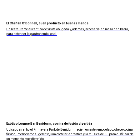
El Chaflán O’Donnell, buen producto en buenas manos
Un restaurante alicantino de visita obligada y, además, necesaria, en mesa o en barra,
para entender la gastronomía local.
Exótico Lounge Bar Benidorm, cocina de fusión divertida
Ubicado en el hotel Primavera Park de Benidorm, recientemente remodelado, ofrece cocina
fusión, interiorismo sugerente, una coctelería creativa y la música de DJ para disfrutar de
un momento muy divertido.