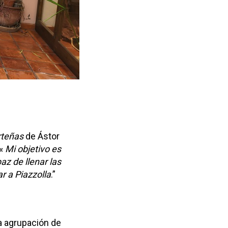
rteñas
de Ástor
 «
Mi objetivo es
az de llenar las
r a Piazzolla
.”
a agrupación de