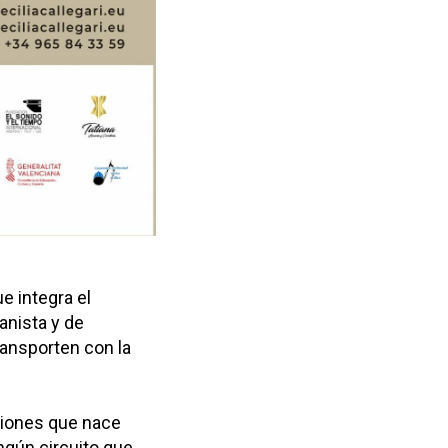
e integra el
ianista y de
ansporten con la
cciones que nace
ingún circuito que