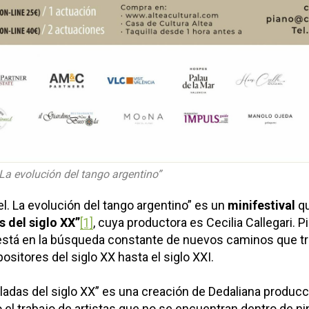
 La evolución del tango argentino”
el. La evolución del tango argentino” es un
minifestival
qu
s del siglo XX”
[1]
, cuya productora es Cecilia Callegari. P
 está en la búsqueda constante de nuevos caminos que tr
sitores del siglo XX hasta el siglo XXI.
eladas del siglo XX” es una creación de Dedaliana produ
co el trabajo de artistas que no se encuentran dentro de n