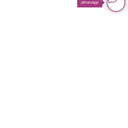
¡WhatsApp!
PRODUCTOS
Impuls TV
Impuls TV GASTRO
Impuls GUIDE Impreso
Impuls GUIDE Online
© 2023 Revista Impuls
PLUS