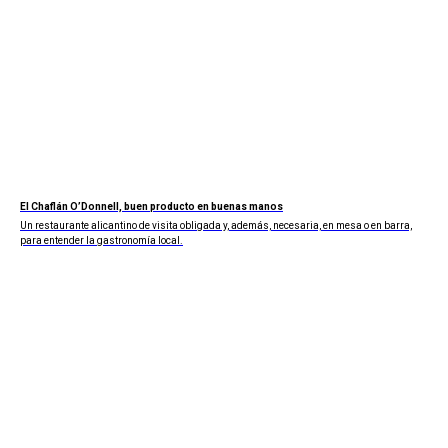
El Chaflán O’Donnell, buen producto en buenas manos
Un restaurante alicantino de visita obligada y, además, necesaria, en mesa o en barra,
para entender la gastronomía local.