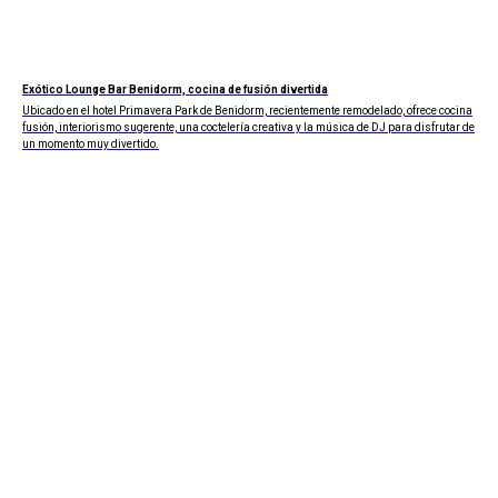
Exótico Lounge Bar Benidorm, cocina de fusión divertida
Ubicado en el hotel Primavera Park de Benidorm, recientemente remodelado, ofrece cocina
fusión, interiorismo sugerente, una coctelería creativa y la música de DJ para disfrutar de
un momento muy divertido.