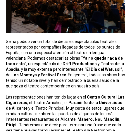
Se ha podido ver un total de dieciseis espectáculos teatrales,
representados por compañías llegadas de todos los puntos de
España, con una especial atención al teatro en lengua
valenciana. Podemos destacar las obras
“Ya no queda nada de
todo esto
”, un espectáculo de
Drift
Productions
y
Teatro de la
Abadía
, y la muy extensa pero interesante
“El Día del Watussi”,
de
Los Montoya y Festival Grec
. En general, todas las obras han
tenido un notable nivel y han demostrado la buena salud de la
que goza el teatro contemporáneo en nuestro país.
Las representaciones han tenido lugar en el
Centro Cultural Las
Cigarreras
, el Teatre Arniches, el
Paraninfo de la Universidad
de Alicante
y el Teatro Principal. Muy cerca de estos lugares que
irradian cultura, se abren las puertas de algunos de los más
interesantes restaurantes de Alicante:
Manero, Nou Manolín,
Piripi
…Tendremos que decir para terminar una frase que cada
vez tiene nuevas formulaciones: el Teatro y la Gastronomía