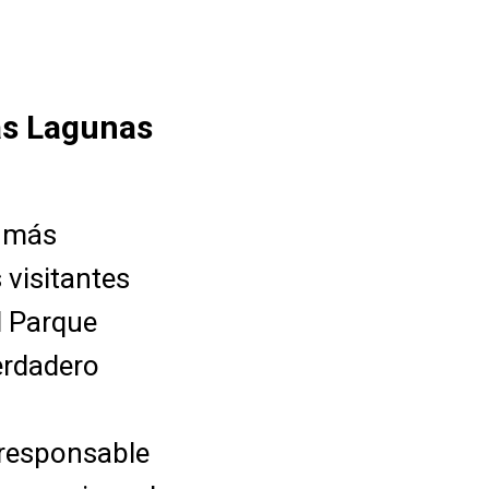
las Lagunas
s más
 visitantes
l Parque
erdadero
 responsable