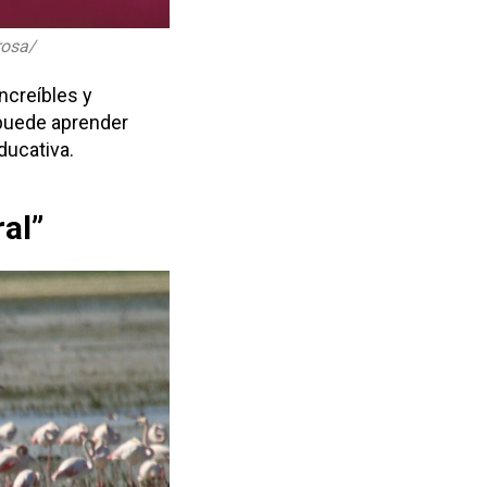
rosa/
ncreíbles y
 puede aprender
ducativa.
al”