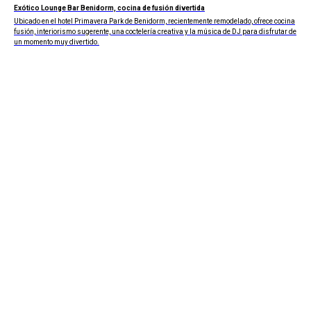
Exótico Lounge Bar Benidorm, cocina de fusión divertida
Ubicado en el hotel Primavera Park de Benidorm, recientemente remodelado, ofrece cocina
fusión, interiorismo sugerente, una coctelería creativa y la música de DJ para disfrutar de
un momento muy divertido.