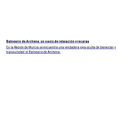
Balneario de Archena: un oasis de relajación y recarga
En la Región de Murcia se encuentra una verdadera joya oculta de bienestar y
tranquilidad: el Balneario de Archena.