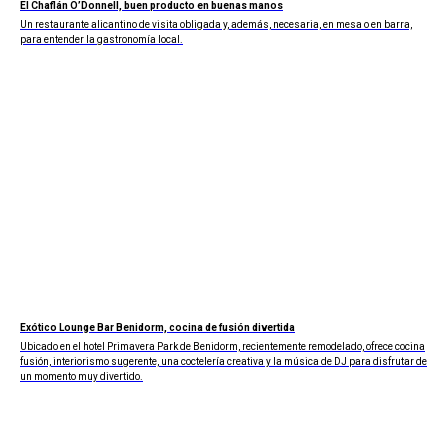
El Chaflán O’Donnell, buen producto en buenas manos
Un restaurante alicantino de visita obligada y, además, necesaria, en mesa o en barra,
para entender la gastronomía local.
Exótico Lounge Bar Benidorm, cocina de fusión divertida
Ubicado en el hotel Primavera Park de Benidorm, recientemente remodelado, ofrece cocina
fusión, interiorismo sugerente, una coctelería creativa y la música de DJ para disfrutar de
un momento muy divertido.