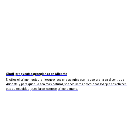
Shoti, propuestas georgianas en Alicante
Shoti es el primer restaurante que ofrece una genuina cocina georgiana en el centro de
Alicante, y para que ella sea más natural, son cocineros georgianos los que nos ofrecen
esa autenticidad, pues la conocen de primera mano.