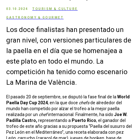
03.10.2024
TOURISM & CULTURE
GASTRONOMY & GOURMET
Los doce finalistas han presentado un
gran nivel, con versiones particulares de
la paella en el día que se homenajea a
este plato en todo el mundo. La
competición ha tenido como escenario
La Marina de València.
El pasado 20 de septiembre, se disputó la fase final de la
World
Paella Day Cup 2024
, en la que doce
chefs
de alrededor del
mundo han competido por alzar el trofeo a la mejor paella
realizada por un
chef
internacional. Finalmente, ha sido
Joe W.
Padilla Castro,
representando
a
Puerto Rico
, el ganador del
trofeo de este año gracias a su propuesta “Paella del susurro del
Pez León en el Mediterráneo”, una receta elaborada con pez
León, carrucho (caracol de mar), jueyes de boriken, base de