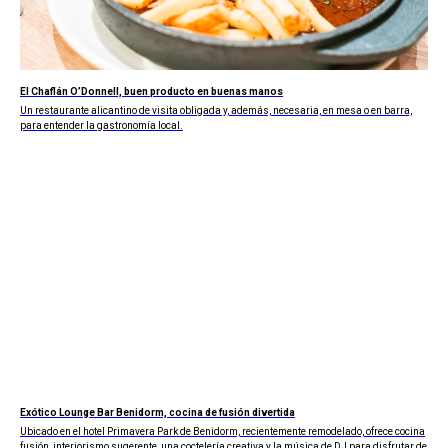
El Chaflán O’Donnell, buen producto en buenas manos
Un restaurante alicantino de visita obligada y, además, necesaria, en mesa o en barra,
para entender la gastronomía local.
Exótico Lounge Bar Benidorm, cocina de fusión divertida
Ubicado en el hotel Primavera Park de Benidorm, recientemente remodelado, ofrece cocina
fusión, interiorismo sugerente, una coctelería creativa y la música de DJ para disfrutar de