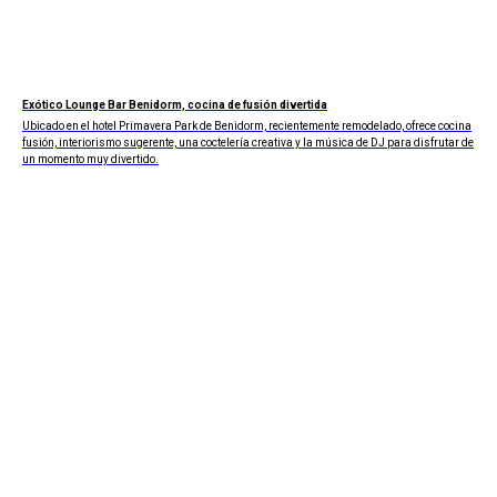
Exótico Lounge Bar Benidorm, cocina de fusión divertida
Ubicado en el hotel Primavera Park de Benidorm, recientemente remodelado, ofrece cocina
fusión, interiorismo sugerente, una coctelería creativa y la música de DJ para disfrutar de
un momento muy divertido.