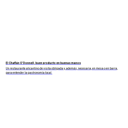
El Chaflán O’Donnell, buen producto en buenas manos
Un restaurante alicantino de visita obligada y, además, necesaria, en mesa o en barra,
para entender la gastronomía local.