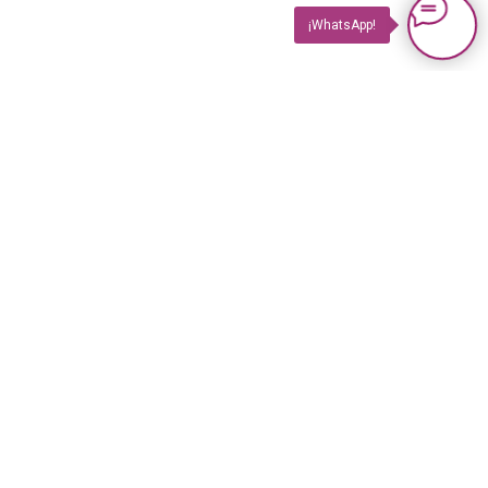
¡WhatsApp!
PRODUCTOS
Impuls TV
Impuls TV GASTRO
Impuls GUIDE Impreso
Impuls GUIDE Online
© 2023 Revista Impuls
PLUS