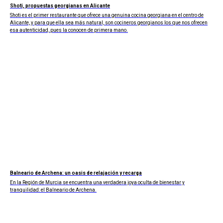
Shoti, propuestas georgianas en Alicante
Shoti es el primer restaurante que ofrece una genuina cocina georgiana en el centro de
Alicante, y para que ella sea más natural, son cocineros georgianos los que nos ofrecen
esa autenticidad, pues la conocen de primera mano.
Balneario de Archena: un oasis de relajación y recarga
En la Región de Murcia se encuentra una verdadera joya oculta de bienestar y
tranquilidad: el Balneario de Archena.