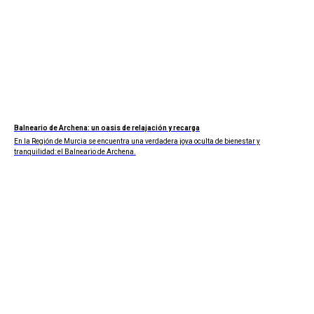
Balneario de Archena: un oasis de relajación y recarga
En la Región de Murcia se encuentra una verdadera joya oculta de bienestar y
tranquilidad: el Balneario de Archena.