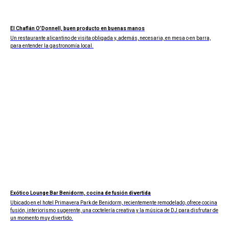
El Chaflán O’Donnell, buen producto en buenas manos
Un restaurante alicantino de visita obligada y, además, necesaria, en mesa o en barra,
para entender la gastronomía local.
Exótico Lounge Bar Benidorm, cocina de fusión divertida
Ubicado en el hotel Primavera Park de Benidorm, recientemente remodelado, ofrece cocina
fusión, interiorismo sugerente, una coctelería creativa y la música de DJ para disfrutar de
un momento muy divertido.