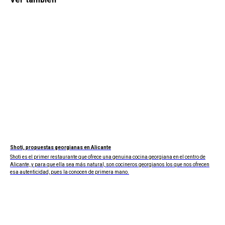
Shoti, propuestas georgianas en Alicante
Shoti es el primer restaurante que ofrece una genuina cocina georgiana en el centro de
Alicante, y para que ella sea más natural, son cocineros georgianos los que nos ofrecen
esa autenticidad, pues la conocen de primera mano.