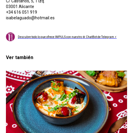
C/ Castaños, 5, 1 izq.
03001 Alicante
+34 616 051 919
isabelaguado@hotmail.es
Descubre todo lo que ofrece IMPULS con nuestro ⚙ ChatBot de Telegram ⚡
Ver también