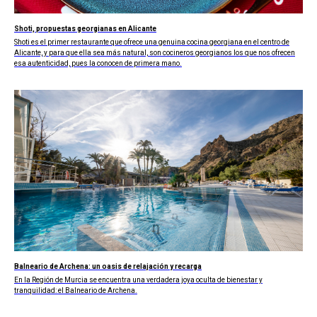
Shoti, propuestas georgianas en Alicante
Shoti es el primer restaurante que ofrece una genuina cocina georgiana en el centro de
Alicante, y para que ella sea más natural, son cocineros georgianos los que nos ofrecen
esa autenticidad, pues la conocen de primera mano.
Balneario de Archena: un oasis de relajación y recarga
En la Región de Murcia se encuentra una verdadera joya oculta de bienestar y
tranquilidad: el Balneario de Archena.