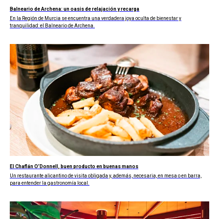
Balneario de Archena: un oasis de relajación y recarga
En la Región de Murcia se encuentra una verdadera joya oculta de bienestar y
tranquilidad: el Balneario de Archena.
El Chaflán O’Donnell, buen producto en buenas manos
Un restaurante alicantino de visita obligada y, además, necesaria, en mesa o en barra,
para entender la gastronomía local.