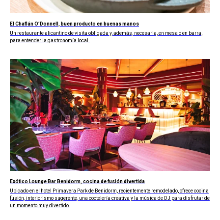
El Chaflán O’Donnell, buen producto en buenas manos
Un restaurante alicantino de visita obligada y, además, necesaria, en mesa o en barra,
para entender la gastronomía local.
Exótico Lounge Bar Benidorm, cocina de fusión divertida
Ubicado en el hotel Primavera Park de Benidorm, recientemente remodelado, ofrece cocina
fusión, interiorismo sugerente, una coctelería creativa y la música de DJ para disfrutar de
un momento muy divertido.