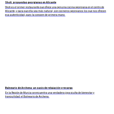
Shoti, propuestas georgianas en Alicante
Shoti es el primer restaurante que ofrece una genuina cocina georgiana en el centro de
Alicante, y para que ella sea más natural, son cocineros georgianos los que nos ofrecen
esa autenticidad, pues la conocen de primera mano.
Balneario de Archena: un oasis de relajación y recarga
En la Región de Murcia se encuentra una verdadera joya oculta de bienestar y
tranquilidad: el Balneario de Archena.