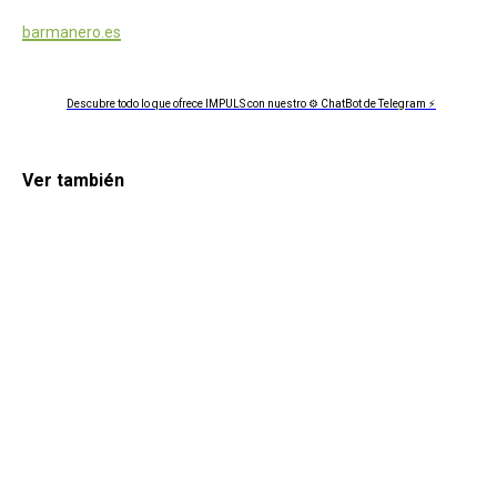
barmanero.es
Descubre todo lo que ofrece IMPULS con nuestro ⚙ ChatBot de Telegram ⚡
Ver también