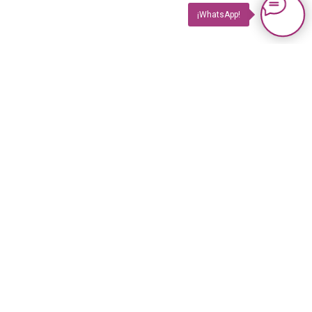
¡WhatsApp!
PRODUCTOS
Impuls TV
Impuls TV GASTRO
Impuls GUIDE Impreso
Impuls GUIDE Online
© 2023 Revista Impuls
PLUS