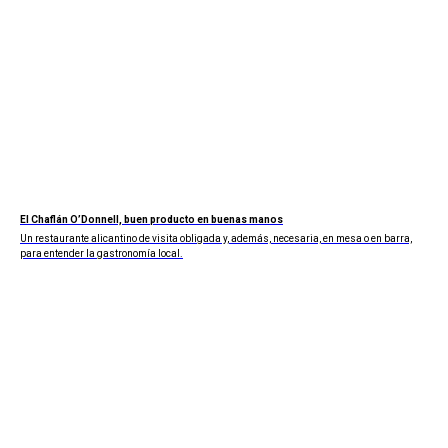
El Chaflán O’Donnell, buen producto en buenas manos
Un restaurante alicantino de visita obligada y, además, necesaria, en mesa o en barra,
para entender la gastronomía local.