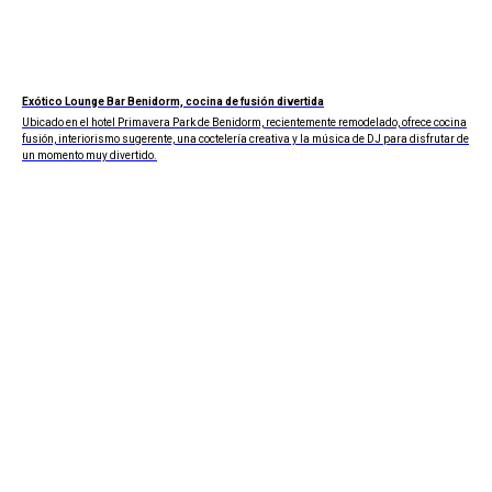
Exótico Lounge Bar Benidorm, cocina de fusión divertida
Ubicado en el hotel Primavera Park de Benidorm, recientemente remodelado, ofrece cocina
fusión, interiorismo sugerente, una coctelería creativa y la música de DJ para disfrutar de
un momento muy divertido.