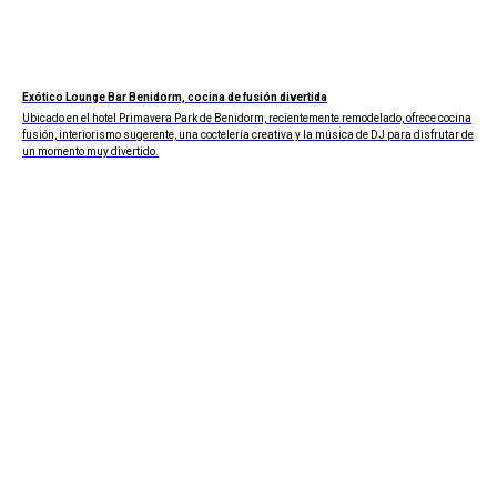
Exótico Lounge Bar Benidorm, cocina de fusión divertida
Ubicado en el hotel Primavera Park de Benidorm, recientemente remodelado, ofrece cocina
fusión, interiorismo sugerente, una coctelería creativa y la música de DJ para disfrutar de
un momento muy divertido.