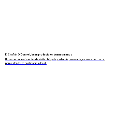
El Chaflán O’Donnell, buen producto en buenas manos
Un restaurante alicantino de visita obligada y, además, necesaria, en mesa o en barra,
para entender la gastronomía local.