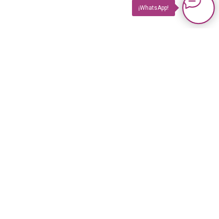
¡WhatsApp!
PRODUCTOS
Impuls TV
Impuls TV GASTRO
Impuls GUIDE Impreso
Impuls GUIDE Online
© 2023 Revista Impuls
PLUS