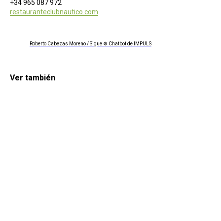
+34 965 087 972
restauranteclubnautico.com
Roberto Cabezas Moreno / Sigue ⚙ Chatbot de IMPULS
Ver también