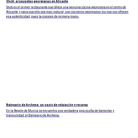
Shoti, propuestas georgianas en Alicante
Shoti es el primer restaurante que ofrece una genuina cocina georgiana en el centro de
Alicante, y para que ella sea más natural, son cocineros georgianos los que nos ofrecen
esa autenticidad, pues la conocen de primera mano.
Balneario de Archena: un oasis de relajación y recarga
En la Región de Murcia se encuentra una verdadera joya oculta de bienestar y
tranquilidad: el Balneario de Archena.