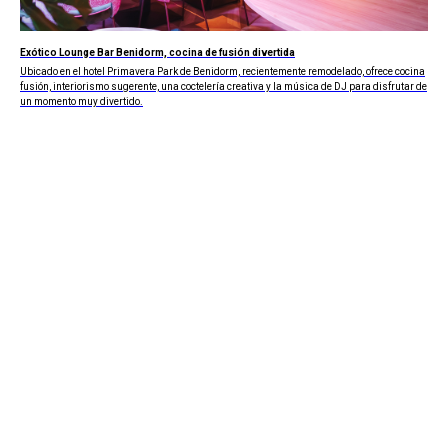
Exótico Lounge Bar Benidorm, cocina de fusión divertida
Ubicado en el hotel Primavera Park de Benidorm, recientemente remodelado, ofrece cocina
fusión, interiorismo sugerente, una coctelería creativa y la música de DJ para disfrutar de
un momento muy divertido.