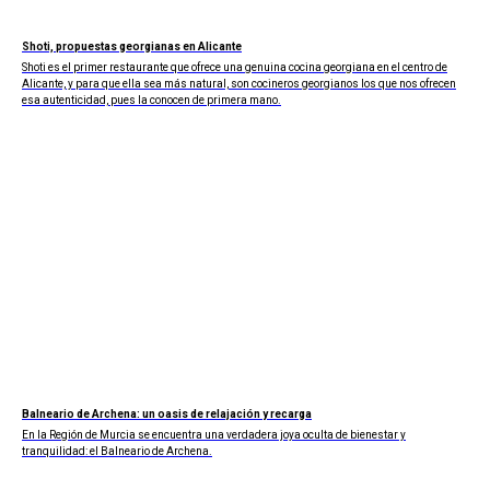
Shoti, propuestas georgianas en Alicante
Shoti es el primer restaurante que ofrece una genuina cocina georgiana en el centro de
Alicante, y para que ella sea más natural, son cocineros georgianos los que nos ofrecen
esa autenticidad, pues la conocen de primera mano.
Balneario de Archena: un oasis de relajación y recarga
En la Región de Murcia se encuentra una verdadera joya oculta de bienestar y
tranquilidad: el Balneario de Archena.