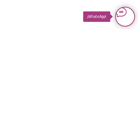
¡WhatsApp!
PRODUCTOS
Impuls TV
Impuls TV GASTRO
Impuls GUIDE Impreso
Impuls GUIDE Online
© 2023 Revista Impuls