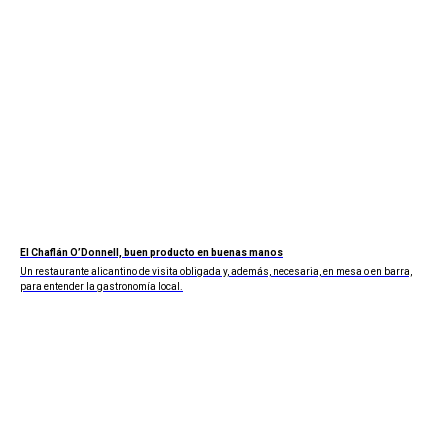
El Chaflán O’Donnell, buen producto en buenas manos
Un restaurante alicantino de visita obligada y, además, necesaria, en mesa o en barra,
para entender la gastronomía local.