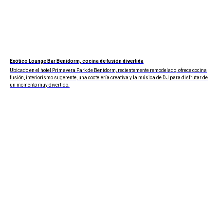
Exótico Lounge Bar Benidorm, cocina de fusión divertida
Ubicado en el hotel Primavera Park de Benidorm, recientemente remodelado, ofrece cocina
fusión, interiorismo sugerente, una coctelería creativa y la música de DJ para disfrutar de
un momento muy divertido.