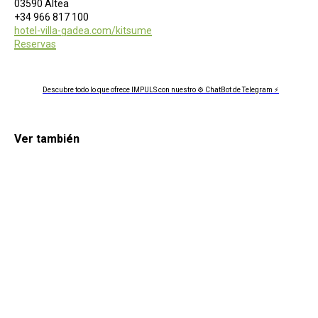
03590 Altea
+34 966 817 100
hotel-villa-gadea.com/kitsume
Reservas
Descubre todo lo que ofrece IMPULS con nuestro ⚙ ChatBot de Telegram ⚡
Ver también