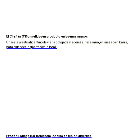
El Chaflán O’Donnell, buen producto en buenas manos
Un restaurante alicantino de visita obligada y, además, necesaria, en mesa o en barra,
para entender la gastronomía local.
Exótico Lounge Bar Benidorm, cocina de fusión divertida