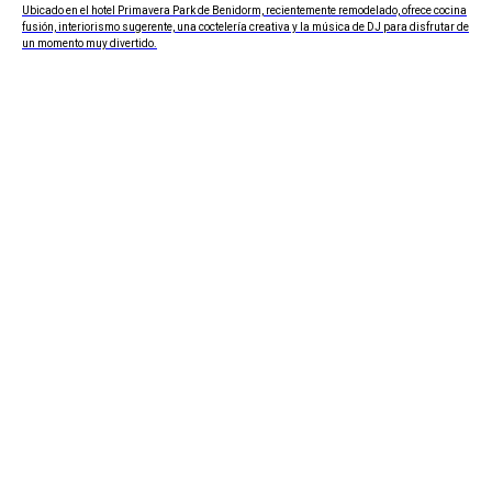
Ubicado en el hotel Primavera Park de Benidorm, recientemente remodelado, ofrece cocina
fusión, interiorismo sugerente, una coctelería creativa y la música de DJ para disfrutar de
un momento muy divertido.