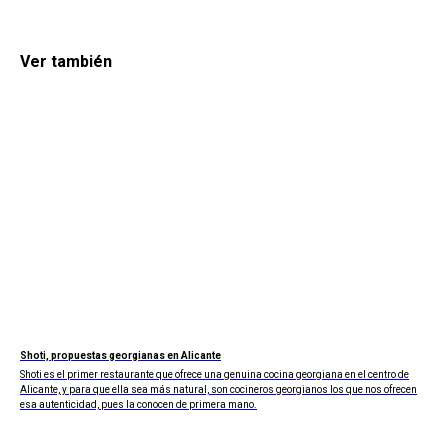
Ver también
Shoti, propuestas georgianas en Alicante
Shoti es el primer restaurante que ofrece una genuina cocina georgiana en el centro de
Alicante, y para que ella sea más natural, son cocineros georgianos los que nos ofrecen
esa autenticidad, pues la conocen de primera mano.