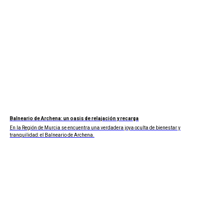
Balneario de Archena: un oasis de relajación y recarga
En la Región de Murcia se encuentra una verdadera joya oculta de bienestar y
tranquilidad: el Balneario de Archena.