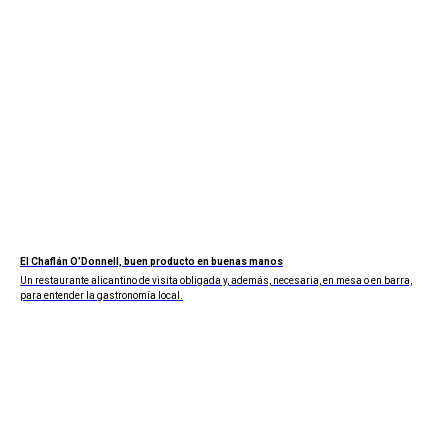
El Chaflán O’Donnell, buen producto en buenas manos
Un restaurante alicantino de visita obligada y, además, necesaria, en mesa o en barra,
para entender la gastronomía local.