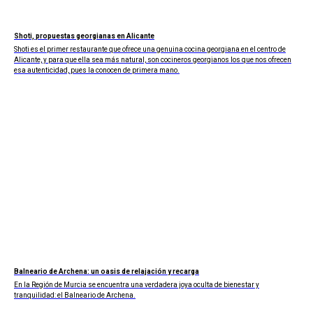
Shoti, propuestas georgianas en Alicante
Shoti es el primer restaurante que ofrece una genuina cocina georgiana en el centro de
Alicante, y para que ella sea más natural, son cocineros georgianos los que nos ofrecen
esa autenticidad, pues la conocen de primera mano.
Balneario de Archena: un oasis de relajación y recarga
En la Región de Murcia se encuentra una verdadera joya oculta de bienestar y
tranquilidad: el Balneario de Archena.