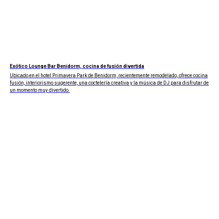
Exótico Lounge Bar Benidorm, cocina de fusión divertida
Ubicado en el hotel Primavera Park de Benidorm, recientemente remodelado, ofrece cocina
fusión, interiorismo sugerente, una coctelería creativa y la música de DJ para disfrutar de
un momento muy divertido.