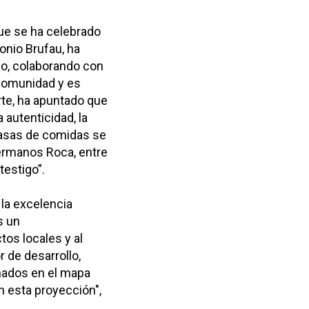
que se ha celebrado
onio Brufau, ha
no, colaborando con
comunidad y es
arte, ha apuntado que
autenticidad, la
 casas de comidas se
ermanos Roca, entre
estigo”.
 la excelencia
s un
tos locales y al
 de desarrollo,
nados en el mapa
n esta proyección",