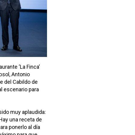
urante ‘La Finca’
psol, Antonio
te del Cabildo de
al escenario para
 sido muy aplaudida:
 Hay una receta de
ara ponerlo al día
 máximo para que