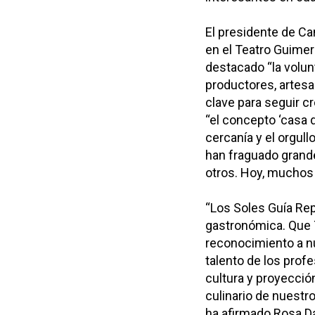
El presidente de Can
en el Teatro Guimer
destacado “la volu
productores, artes
clave para seguir cr
“el concepto ‘casa 
cercanía y el orgul
han fraguado grand
otros. Hoy, muchos 
“Los Soles Guía Rep
gastronómica. Que 
reconocimiento a nue
talento de los prof
cultura y proyecci
culinario de nuestr
ha afirmado Rosa Dá