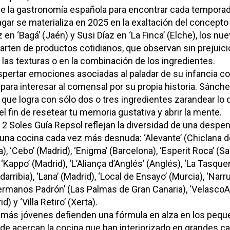
de la gastronomía española para encontrar cada tempor
agar se materializa en 2025 en la exaltación del concepto
en ‘Bagá’ (Jaén) y Susi Díaz en ‘La Finca’ (Elche), los nu
arten de productos cotidianos, que observan sin prejuici
las texturas o en la combinación de los ingredientes.
pertar emociones asociadas al paladar de su infancia co
para interesar al comensal por su propia historia. Sánch
, que logra con sólo dos o tres ingredientes zarandear lo 
l fin de resetear tu memoria gustativa y abrir la mente.
2 Soles Guía Repsol reflejan la diversidad de una despen
 una cocina cada vez más desnuda: ‘Alevante’ (Chiclana de
), ‘Cebo’ (Madrid), ‘Enigma’ (Barcelona), ‘Esperit Roca’ (S
 ‘Kappo’ (Madrid), ‘L’Aliança d’Anglés’ (Anglés), ‘La Tasquerí
darribia), ‘Lana’ (Madrid), ‘Local de Ensayo’ (Murcia), ‘Narru
manos Padrón’ (Las Palmas de Gran Canaria), ‘VelascoAbe
d) y ‘Villa Retiro’ (Xerta).
más jóvenes defienden una fórmula en alza en los pequ
de acercan la cocina que han interiorizado en grandes c