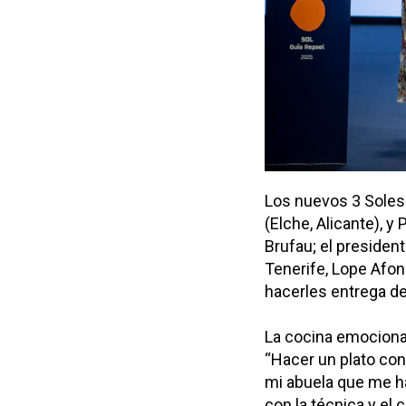
Los nuevos 3 Soles 
(Elche, Alicante), y
Brufau; el president
Tenerife, Lope Afons
hacerles entrega de
La cocina emocional
“Hacer un plato con
mi abuela que me hac
con la técnica y el