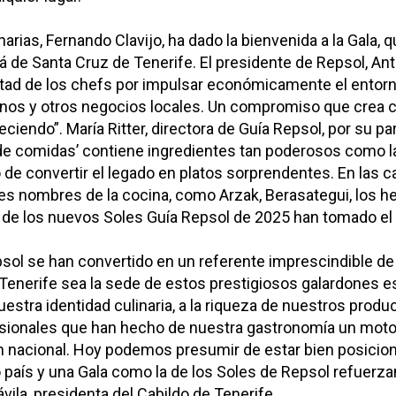
arias, Fernando Clavijo, ha dado la bienvenida a la Gala, 
á de Santa Cruz de Tenerife. El presidente de Repsol, Ant
ntad de los chefs por impulsar económicamente el entor
anos y otros negocios locales. Un compromiso que crea 
eciendo”. María Ritter, directora de Guía Repsol, por su p
de comidas’ contiene ingredientes tan poderosos como la 
lo de convertir el legado en platos sorprendentes. En las
es nombres de la cocina, como Arzak, Berasategui, los h
de los nuevos Soles Guía Repsol de 2025 han tomado el t
sol se han convertido en un referente imprescindible de
Tenerife sea la sede de estos prestigiosos galardones e
stra identidad culinaria, a la riqueza de nuestros produc
esionales que han hecho de nuestra gastronomía un motor
ón nacional. Hoy podemos presumir de estar bien posicio
o país y una Gala como la de los Soles de Repsol refuerza
vila, presidenta del Cabildo de Tenerife.