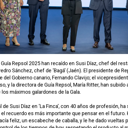
Guía Repsol 2025 han recaído en Susi Díaz, chef del resta
 Pedro Sánchez, chef de ‘Bagá’ (Jaén). El presidente de Re
e del Gobierno canario, Fernando Clavijo; el vicepresiden
o, y la directora de Guía Repsol, María Ritter, han subido 
 los máximos galardones de la Gala.
 de Susi Díaz en ‘La Finca’, con 40 años de profesión, ha
 el recuerdo es más importante que pensar en el futuro.
ía feliz, un escabeche de caballa, y le he dado vueltas p
 control de los tiempos de hoy, respetando el producto al