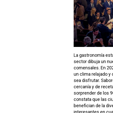
La gastronomía está
sector dibuja un nu
comensales. En 2025
un clima relajado y
sea disfrutar. Sabo
cercanía y de receta
sorprender de los 9
constata que las c
benefician de la di
interesantes en cual