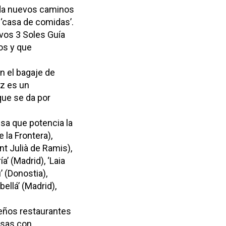
ada nuevos caminos
 ‘casa de comidas’.
evos 3 Soles Guía
os y que
n el bagaje de
ez es un
que se da por
sa que potencia la
 la Frontera),
ant Julià de Ramis),
a’ (Madrid), ‘Laia
’ (Donostia),
llá’ (Madrid),
eños restaurantes
asas con