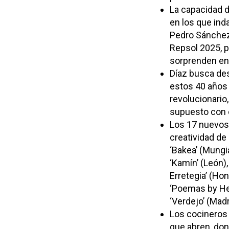
La capacidad 
en los que ind
Pedro Sánchez 
Repsol 2025, p
sorprenden en 
Díaz busca des
estos 40 años 
revolucionario
supuesto con e
Los 17 nuevos 
creatividad de
‘Bakea’ (Mungia
‘Kamín’ (León),
Erretegia’ (Hon
‘Poemas by Her
‘Verdejo’ (Madri
Los cocineros 
que abren, don