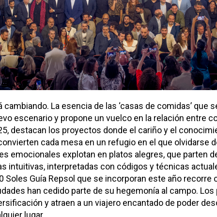
 cambiando. La esencia de las ‘casas de comidas’ que se
evo escenario y propone un vuelco en la relación entre c
, destacan los proyectos donde el cariño y el conocimie
 convierten cada mesa en un refugio en el que olvidarse d
res emocionales explotan en platos alegres, que parten 
s intuitivas, interpretadas con códigos y técnicas actuale
0 Soles Guía Repsol que se incorporan este año recorre ca
iudades han cedido parte de su hegemonía al campo. Los
versificación y atraen a un viajero encantado de poder des
quier lugar.