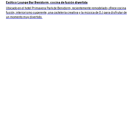
Exótico Lounge Bar Benidorm, cocina de fusión divertida
Ubicado en el hotel Primavera Park de Benidorm, recientemente remodelado, ofrece cocina
fusión, interiorismo sugerente, una coctelería creativa y la música de DJ para disfrutar de
un momento muy divertido.