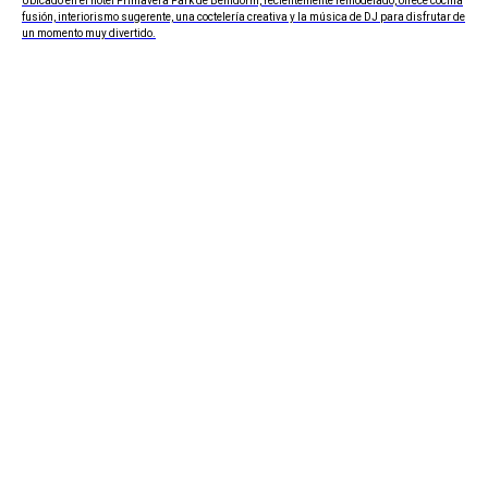
Ubicado en el hotel Primavera Park de Benidorm, recientemente remodelado, ofrece cocina
fusión, interiorismo sugerente, una coctelería creativa y la música de DJ para disfrutar de
un momento muy divertido.