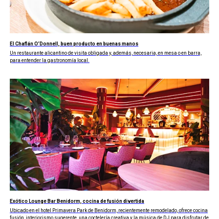
El Chaflán O’Donnell, buen producto en buenas manos
Un restaurante alicantino de visita obligada y, además, necesaria, en mesa o en barra,
para entender la gastronomía local.
Exótico Lounge Bar Benidorm, cocina de fusión divertida
Ubicado en el hotel Primavera Park de Benidorm, recientemente remodelado, ofrece cocina
fusión, interiorismo sugerente, una coctelería creativa y la música de DJ para disfrutar de