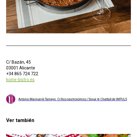
C/ Bazán, 45
03001 Alicante
+34 865 724 722
koine-bistro.es
Antonio Marqueríe Tamayo. Crítico gastronómico / Sigue ⚙ Chatbot de IMPULS
Ver también