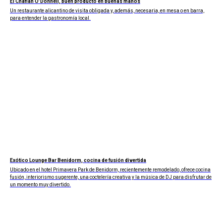
El Chaflán O’Donnell, buen producto en buenas manos
Un restaurante alicantino de visita obligada y, además, necesaria, en mesa o en barra,
para entender la gastronomía local.
Exótico Lounge Bar Benidorm, cocina de fusión divertida
Ubicado en el hotel Primavera Park de Benidorm, recientemente remodelado, ofrece cocina
fusión, interiorismo sugerente, una coctelería creativa y la música de DJ para disfrutar de
un momento muy divertido.