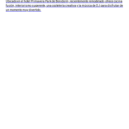
Ubicado en el hotel Primavera Park de Benidorm, recientemente remodelado, ofrece cocina
fusión, interiorismo sugerente, una coctelería creativa y la música de DJ para disfrutar de
un momento muy divertido.