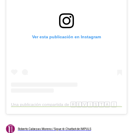
Ver esta publicación en Instagram
Una publicación compartida de 🅁🄴🅅🄸🅂🅃🄰 🄸🄼🄿🅄🄻🅂 🄿🄻🅄🅂 (@grupoimpuls)
Roberto Cabezas Moreno / Sigue ⚙ Chatbot de IMPULS