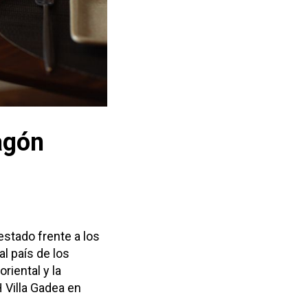
agón
estado frente a los
al país de los
riental y la
H Villa Gadea en