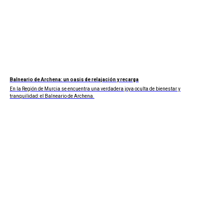
Balneario de Archena: un oasis de relajación y recarga
En la Región de Murcia se encuentra una verdadera joya oculta de bienestar y
tranquilidad: el Balneario de Archena.