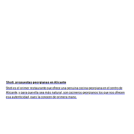
Shoti, propuestas georgianas en Alicante
Shoti es el primer restaurante que ofrece una genuina cocina georgiana en el centro de
Alicante, y para que ella sea más natural, son cocineros georgianos los que nos ofrecen
esa autenticidad, pues la conocen de primera mano.