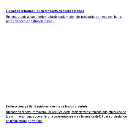
El Chaflán O’Donnell, buen producto en buenas manos
Un restaurante alicantino de visita obligada y, además, necesaria, en mesa o en barra,
para entender la gastronomía local.
Exótico Lounge Bar Benidorm, cocina de fusión divertida
Ubicado en el hotel Primavera Park de Benidorm, recientemente remodelado, ofrece cocina
fusión, interiorismo sugerente, una coctelería creativa y la música de DJ para disfrutar de
un momento muy divertido.