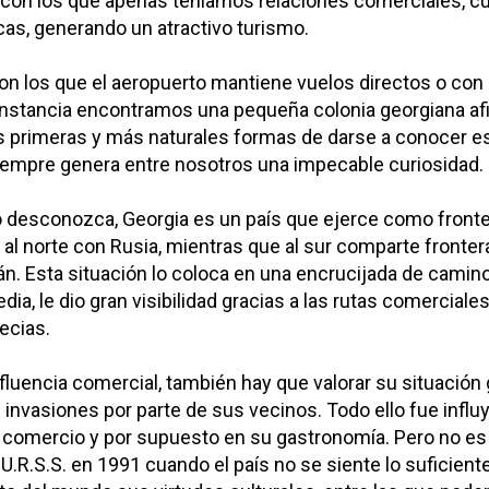
 con los que apenas teníamos relaciones comerciales, c
s, generando un atractivo turismo.
on los que el aeropuerto mantiene vuelos directos o con 
cunstancia encontramos una pequeña colonia georgiana af
s primeras y más naturales formas de darse a conocer es
iempre genera entre nosotros una impecable curiosidad.
o desconozca, Georgia es un país que ejerce como fronte
 al norte con Rusia, mientras que al sur comparte fronter
n. Esta situación lo coloca en una encrucijada de camino
dia, le dio gran visibilidad gracias a las rutas comerciales
ecias.
fluencia comercial, también hay que valorar su situación g
 invasiones por parte de sus vecinos. Todo ello fue influ
u comercio y por supuesto en su gastronomía. Pero no es 
U.R.S.S. en 1991 cuando el país no se siente lo suficient