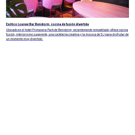
Exótico Lounge Bar Benidorm, cocina de fusión divertida
Ubicado en el hotel Primavera Park de Benidorm, recientemente remodelado, ofrece cocina
fusión, interiorismo sugerente, una coctelería creativa y la música de DJ para disfrutar de
un momento muy divertido.