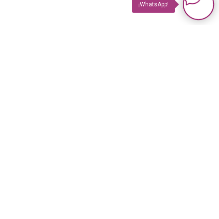
¡WhatsApp!
PRODUCTOS
Impuls TV
Impuls TV GASTRO
Impuls GUIDE Impreso
Impuls GUIDE Online
© 2023 Revista Impuls
PLUS