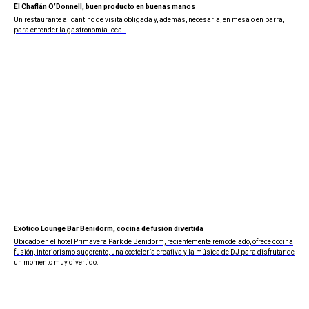
El Chaflán O’Donnell, buen producto en buenas manos
Un restaurante alicantino de visita obligada y, además, necesaria, en mesa o en barra,
para entender la gastronomía local.
Exótico Lounge Bar Benidorm, cocina de fusión divertida
Ubicado en el hotel Primavera Park de Benidorm, recientemente remodelado, ofrece cocina
fusión, interiorismo sugerente, una coctelería creativa y la música de DJ para disfrutar de
un momento muy divertido.