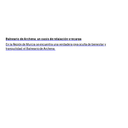
Balneario de Archena: un oasis de relajación y recarga
En la Región de Murcia se encuentra una verdadera joya oculta de bienestar y
tranquilidad: el Balneario de Archena.