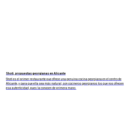
Shoti, propuestas georgianas en Alicante
Shoti es el primer restaurante que ofrece una genuina cocina georgiana en el centro de
Alicante, y para que ella sea más natural, son cocineros georgianos los que nos ofrecen
esa autenticidad, pues la conocen de primera mano.