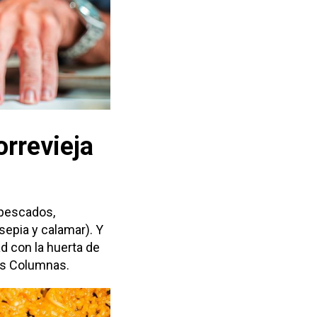
orrevieja
 pescados,
sepia y calamar). Y
d con la huerta de
Las Columnas.