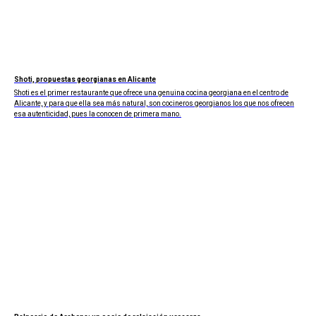
Shoti, propuestas georgianas en Alicante
Shoti es el primer restaurante que ofrece una genuina cocina georgiana en el centro de
Alicante, y para que ella sea más natural, son cocineros georgianos los que nos ofrecen
esa autenticidad, pues la conocen de primera mano.