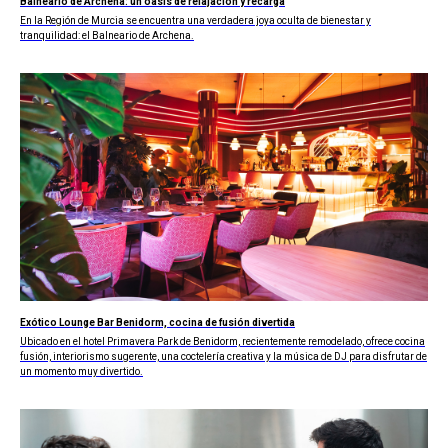
Balneario de Archena: un oasis de relajación y recarga
En la Región de Murcia se encuentra una verdadera joya oculta de bienestar y
tranquilidad: el Balneario de Archena.
Exótico Lounge Bar Benidorm, cocina de fusión divertida
Ubicado en el hotel Primavera Park de Benidorm, recientemente remodelado, ofrece cocina
fusión, interiorismo sugerente, una coctelería creativa y la música de DJ para disfrutar de
un momento muy divertido.