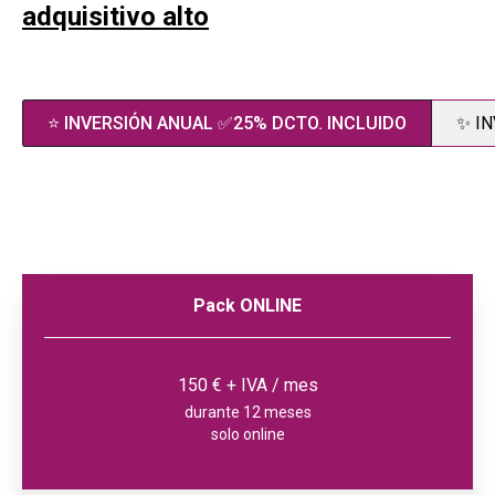
adquisitivo alto
⭐ INVERSIÓN ANUAL ✅25% DCTO. INCLUIDO
✨ I
Pack ONLINE
150 € + IVA / mes
durante 12 meses
solo online