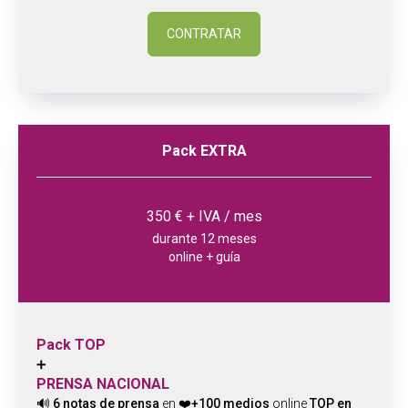
CONTRATAR
Pack EXTRA
350 € + IVA / mes
durante 12 meses
online + guía
Pack TOP
➕
PRENSA NACIONAL
🔊
6 notas de prensa
en
❤️+100 medios
online
TOP en