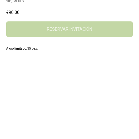
VIP_IMPULS
€
90.00
RESERVAR INVITACIÓN
Aforo limitado: 35 pax.